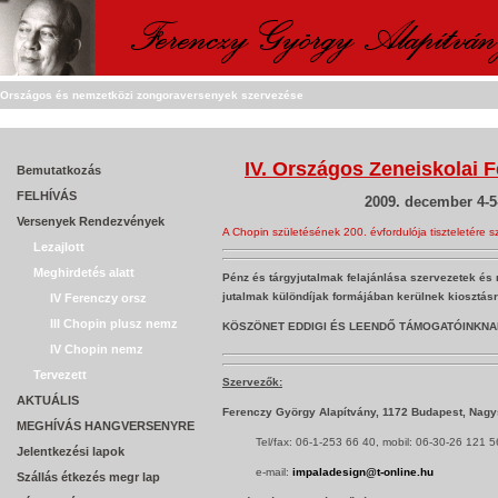
Országos és nemzetközi zongoraversenyek szervezése
IV. Országos Zeneiskolai
Bemutatkozás
FELHÍVÁS
2009. december 4-5-
Versenyek Rendezvények
A Chopin születésének 200. évfordulója tiszteletére s
Lezajlott
Meghirdetés alatt
Pénz és tárgyjutalmak felajánlása szervezetek és 
jutalmak különdíjak formájában kerülnek kiosztásr
IV Ferenczy orsz
III Chopin plusz nemz
KÖSZÖNET EDDIGI ÉS LEENDŐ TÁMOGATÓINKNA
IV Chopin nemz
Tervezett
Szervezők:
AKTUÁLIS
Ferenczy György Alapítvány, 1172 Budapest, Nagy
MEGHÍVÁS HANGVERSENYRE
Tel/fax: 06-1-253 66 40, mobil: 06-30-26 121 5
Jelentkezési lapok
e-mail:
impaladesign@t-online.hu
Szállás étkezés megr lap