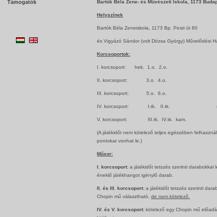
Támogatók
Bartók Béla Zene- és Művészeti Iskola, 1173 Budape
Helyszínek
Bartók Béla Zeneiskola, 1173 Bp. Pesti út 80
és Vigyázó Sándor (volt Dózsa György) Művelődési Há
Korcsoportok:
I. korcsoport: hek. 1.o. 2.o. max
II. korcsoport: 3.o. 4.o. max
III. korcsoport: 5.o. 6.o. max
IV. korcsoport: I.tk. II.tk. max
V. korcsoport: III.tk. IV.tk. kam. ma
(A játékidőt nem kötelező teljes egészében felhasználn
pontokat vonhat le.)
Műsor:
I. korcsoport:
a játékidőt tetszés szerinti darabokkal l
éneklő játékhangot igénylő darab.
II. és III. korcsoport:
a játékidőt tetszés szerinti dar
Chopin mű választható,
de nem kötelező.
IV. és V. korcsoport:
kötelező egy Chopin mű előadása