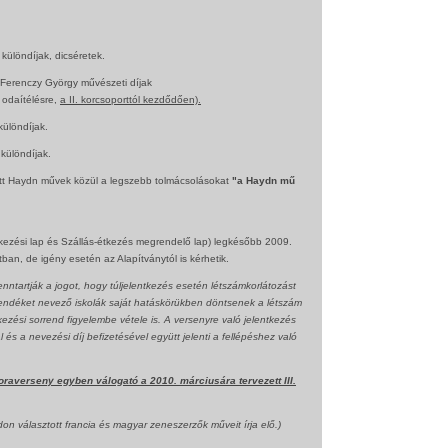
különdíjak, dicséretek.
Ferenczy György művészeti díjak
 odaítélésre,
a II. korcsoporttól kezdődően).
ülöndíjak.
különdíjak.
dott Haydn művek közül a legszebb tolmácsolásokat
"a Haydn
mű
kezési lap és Szállás-étkezés megrendelő lap) legkésőbb 2009.
an, de igény esetén az Alapítványtól is kérhetik.
enntartják a jogot, hogy túljelentkezés esetén létszámkorlátozást
ndéket nevező iskolák saját hatáskörükben döntsenek a létszám
ezési sorrend figyelembe vétele is. A versenyre való jelentkezés
és a nevezési díj befizetésével együtt jelenti a fellépéshez való
raverseny egyben válogató a 2010. márciusára tervezett III.
on választott francia és magyar zeneszerzők műveit írja elő.)