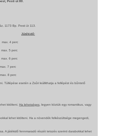
st, Pesti út 80.
z, 1173 Bp. Pesti út 113.
Játékidő:
. 4 perc
. 5 perc
. 6 perc
. 7 perc
x. 8 perc
i. Túllépése esetén a Zsűri leállithatja a fellépést és bűntető
ehet kitölteni.
Ha lehetséges,
legyen köztük egy romantikus, vagy
abokkal lehet kitölteni. Ha a növendék felkészültsége megengedi,
. A játékidő fennmaradó részét tetszés szerinti darabokkal lehet