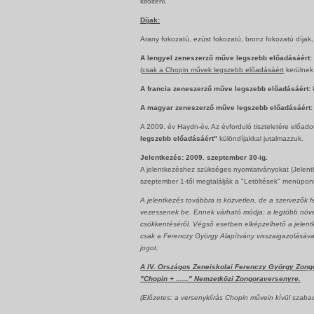
kitölteni.
Díjak:
Arany fokozatú, ezüst fokozatú, bronz fokozatú díjak, 
A lengyel zeneszerző műve legszebb előadásáért:
(
csak a Chopin művek legszebb előadásáért
kerülnek
A francia zeneszerző műve legszebb előadásáért:
k
A magyar zeneszerző műve legszebb előadásáért:
A 2009. év Haydn-év. Az évforduló tiszteletére előa
legszebb előadásáért"
különdíjakkal jutalmazzuk.
Jelentkezés: 2009. szeptember 30-ig.
A jelentkezéshez szükséges nyomtatványokat (Jelent
szeptember 1-től megtalálják a "Letöltések" menüpontb
A jelentkezés továbbra is közvetlen, de a szervezők f
vezessenek be. Ennek várható módja: a legtöbb növe
csökkentéséről. Végső esetben elképzelhető a jelentk
csak a Ferenczy György Alapítvány visszaigazolásával 
jogot.
A IV. Országos Zeneiskolai Ferenczy György Zongo
"Chopin + ......" Nemzetközi Zongoraversenyre.
(Előzetes: a versenykiírás Chopin művein kívül szabad