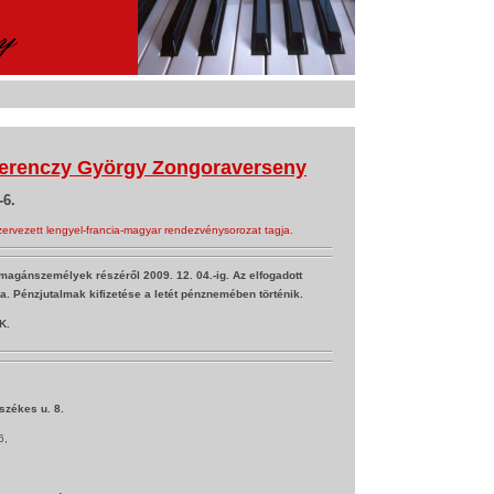
 Ferenczy György Zongoraverseny
6.
zervezett lengyel-francia-magyar rendezvénysorozat tagja.
magánszemélyek részéről 2009. 12. 04.-ig. Az elfogadott
a. Pénzjutalmak kifizetése a letét pénznemében történik.
K.
székes u. 8.
6,